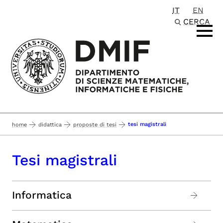
IT
EN
Passa al contenuto principale
CERCA
tesi magistrali
home
didattica
proposte di tesi
Tesi magistrali
Informatica