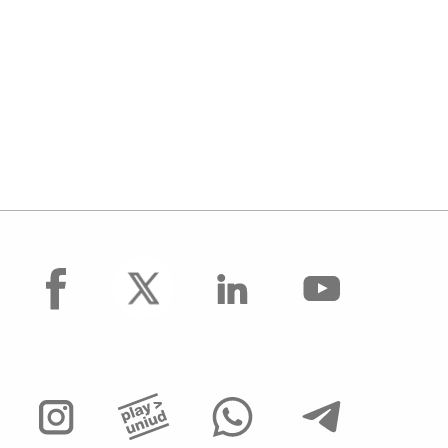
Comunicazione Multimediale e Tecnologie
dell’Informazione
Tirocini curricolari per il corso di laurea
magistrale in Matematica
facebook