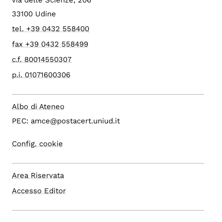
via delle Scienze, 206
33100 Udine
tel. +39 0432 558400
fax +39 0432 558499
c.f. 80014550307
p.i. 01071600306
Albo di Ateneo
PEC: amce@postacert.uniud.it
Config. cookie
Area Riservata
Accesso Editor