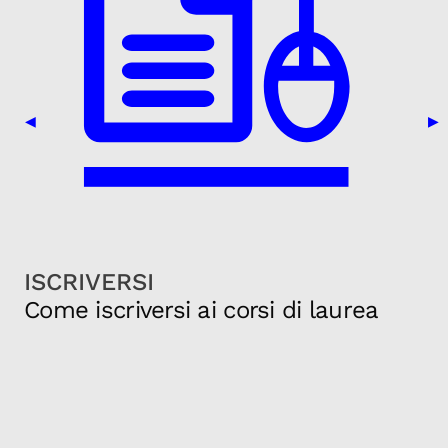
Previous Slide
Nex
◀
▶
ISCRIVERSI
Come iscriversi ai corsi di laurea