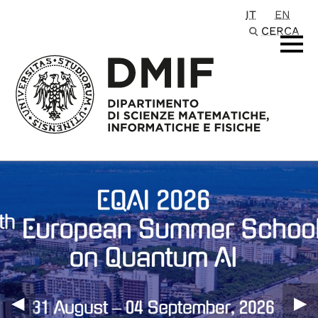
IT
EN
Passa al contenuto principale
CERCA
◀︎
▶︎