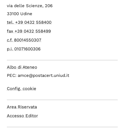
via delle Scienze, 206
33100 Udine
tel. +39 0432 558400
fax +39 0432 558499
c.f. 80014550307
p.i. 01071600306
Albo di Ateneo
PEC: amce@postacert.uniud.it
Config. cookie
Area Riservata
Accesso Editor