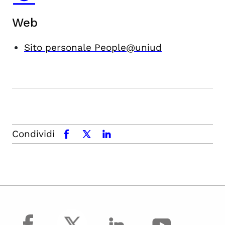
Web
Sito personale People@uniud
Condividi
facebook
x.com
linkedin
facebook