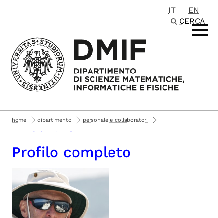
IT
EN
Passa al contenuto principale
CERCA
home
dipartimento
personale e collaboratori
personale docente e ricercatore
Profilo completo