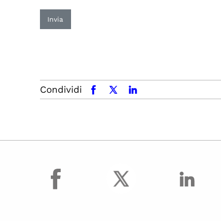
Invia
Condividi
facebook
x.com
linkedin
facebook