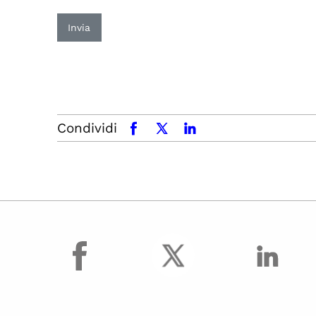
Invia
Condividi
facebook
x.com
linkedin
facebook