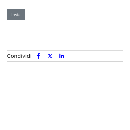
Invia
Condividi
facebook
x.com
linkedin