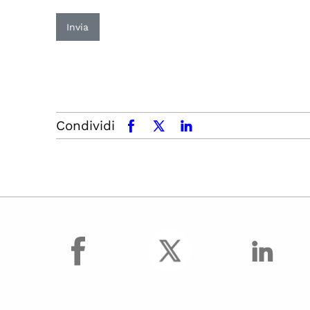
Invia
Condividi
facebook
x.com
linkedin
facebook