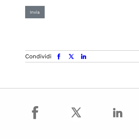
Invia
Condividi
facebook
x.com
linkedin
facebook