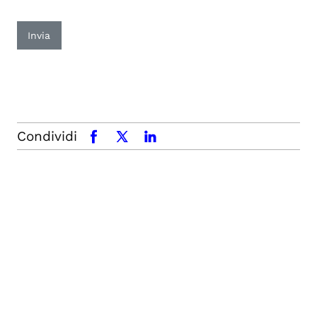
Invia
Condividi
facebook
x.com
linkedin