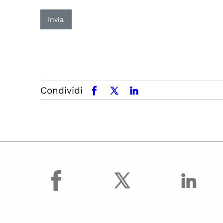
Invia
Condividi
facebook
x.com
linkedin
facebook