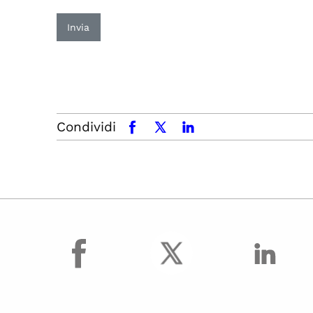
Invia
Condividi
facebook
x.com
linkedin
facebook