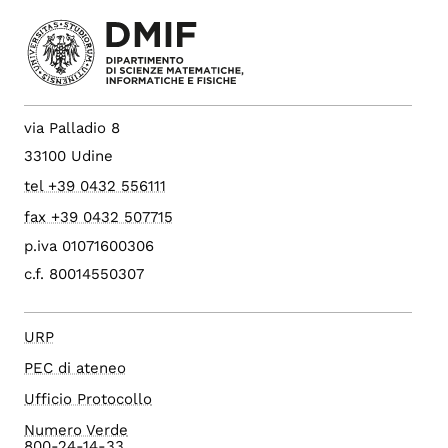
via Palladio 8
33100 Udine
tel +39 0432 556111
fax +39 0432 507715
p.iva 01071600306
c.f. 80014550307
URP
PEC di ateneo
Ufficio Protocollo
Numero Verde
800-24-14-33